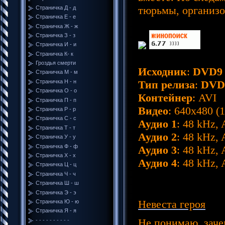
тюрьмы, организо
Страничка Д - д
Cтраничка Е - е
Cтраничка Ж - ж
Страничка З - з
Страничка И - и
Страничка К- к
Гроздья смерти
Исходник
:
DVD9
Страничка М - м
Страничка Н - н
Тип релиза
:
DVD
Страничка О - о
Контейнер
: AVI
Страничка П - п
Видео
: 640x480 (1
Страничка Р - р
Страничка С - с
Аудио 1
: 48 kHz, 
Страничка Т - т
Аудио 2
: 48 kHz, 
Страничка У - у
Страничка Ф - ф
Аудио 3
: 48 kHz, 
Страничка Х - х
Аудио 4
: 48 kHz, 
Страничка Ц - ц
Страничка Ч - ч
Страничка Ш - ш
Страничка Э - э
Невеста героя
Страничка Ю - ю
Страничка Я - я
Не понимаю, заче
- - - - - - - - - -