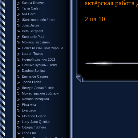
актёрская работа
Saskia Reeves
Tania Carlin
Mia Goth
2 из 10
Железное небо / Iron...
Julia Dietze
Peta Sergeant
Stephanie Paul
Моника Госсманн
Невеста слишком хороша
Lauren Tewes
Ночной охотник 2002
Нежные кузины / Tend...
Daphne Zuniga
Emma de Caunes
Joana Preiss
Линдси Лохан / Linds...
Монастырские соблазн...
Roxane Mesquida
Elisa Vela
Eva León
Florence Guérin
Lucy-Jane Quinlan
Сфера / Sphere
Lena Olin