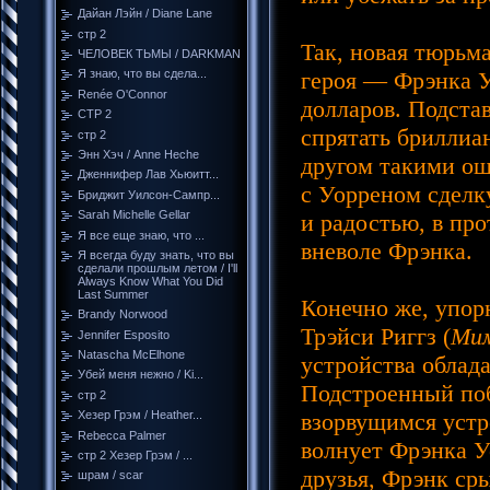
Дайан Лэйн / Diane Lane
стр 2
Так, новая тюрьм
ЧЕЛОВЕК ТЬМЫ / DARKMAN
героя — Фрэнка У
Я знаю, что вы сдела...
Renée O'Connor
долларов. Подста
СТР 2
спрятать бриллиан
стр 2
Энн Хэч / Anne Heche
другом такими ош
Дженнифер Лав Хьюитт...
с Уорреном сделку
Бриджит Уилсон-Сампр...
Sarah Michelle Gellar
и радостью, в про
Я все еще знаю, что ...
вневоле Фрэнка.
Я всегда буду знать, что вы
сделали прошлым летом / I'll
Always Know What You Did
Last Summer
Конечно же, упорн
Brandy Norwood
Трэйси Риггз (
Ми
Jennifer Esposito
Natascha McElhone
устройства облад
Убей меня нежно / Ki...
Подстроенный поб
стр 2
взорвущимся устр
Хезер Грэм / Heather...
Rebecca Palmer
волнует Фрэнка У
стр 2 Хезер Грэм / ...
друзья, Фрэнк сры
шрам / scar