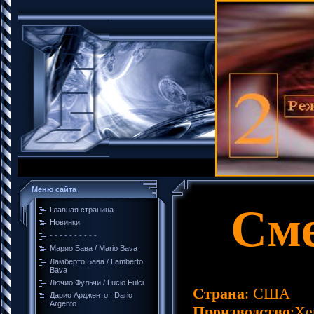
Меню сайта
Смер
Главная страница
Новинки
- - - - - - - - - -
Марио Бава / Mario Bava
Ламберто Бава / Lamberto
Bava
Лючио Фульчи / Lucio Fulci
Страна
: США
Дарио Ардженто ; Dario
Argento
Производство
:Xe