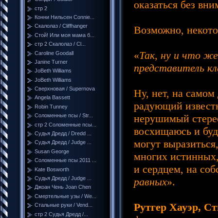
оказаться без вни
стр 2
Конни Нильсен Connie...
Скалолаз / Cliffhanger
Возможно, некото
Стой! Или моя мама б...
стр 2 Скалолаз / Cl...
«
Так, ну и что ж
Caroline Goodall
Janine Turner
представитель кла
JoBeth Williams
JoBeth Williams
Сверхновая / Supernova
Ну, нет, на само
Angela Bassett
радующий известн
Robin Tunney
нерушимый стерео
Соломенные псы / Str...
стр 2 Соломенные псы...
восхищаюсь и буд
Судья Дредд / Dredd ...
могут выразиться,
Судья Дредд / Judge ...
Susan George
многих истинных,
Соломенные псы 2011 ...
и сердцем, на со
Kate Bosworth
Судья Дредд / Judge ...
равных
».
Джоан Чень Joan Chen
Смертельные узы / We...
Рутгер Хауэр, С
Стальные руки / Vend...
стр 2 Судья Дредд /...