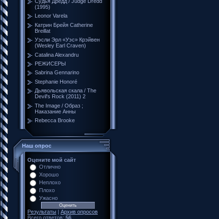
Судья Дредд / Judge Dredd
(1995)
Leonor Varela
Катрин Брейя Catherine
Breillat
Уэсли Эрл «Уэс» Крэйвен
(Wesley Earl Craven)
Catalina Alexandru
РЕЖИСЕРЫ
Sabrina Gennarino
Stephanie Honoré
Дьявольская скала / The
Devil's Rock (2011) 2
The Image / Образ ;
Наказание Анны
Rebecca Brooke
Наш опрос
Оцените мой сайт
Отлично
Хорошо
Неплохо
Плохо
Ужасно
Результаты
|
Архив опросов
Всего ответов:
56