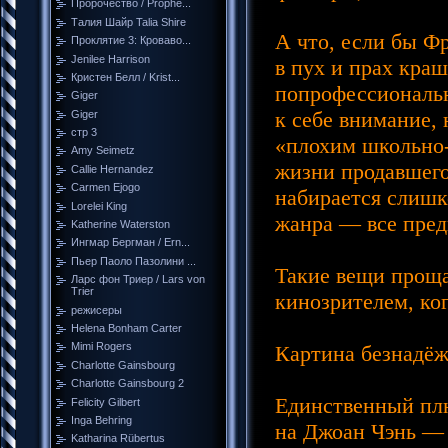
Пророчество / Prophe...
Талия Шайр Talia Shire
А что, если бы Ф
Проклятие 3: Кроваво...
Jenilee Harrison
в пух и прах кра
Кристен Белл / Krist...
попрофессиональн
Giger
к себе внимание,
Giger
стр 3
«плохим школьно-
Amy Seimetz
жизни продавшего
Callie Hernandez
Carmen Ejogo
набирается слишк
Lorelei King
жанра — все пред
Katherine Waterston
Ингмар Бергман / Ern...
Пьер Паоло Пазолини ...
Такие вещи проща
Ларс фон Триер / Lars von
Trier
кинозрителем, ко
режисеры
Helena Bonham Carter
Mimi Rogers
Картина безнадёж
Charlotte Gainsbourg
Charlotte Gainsbourg 2
Единственный плю
Felicity Gilbert
Inga Behring
на Джоан Чэнь — 
Katharina Rübertus