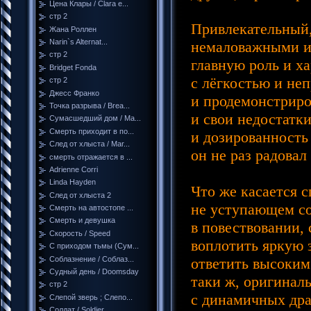
Цена Клары / Clara e...
стр 2
Привлекательный,
Жана Роллен
Narin`s Alternat...
немаловажными и 
стр 2
главную роль и х
Bridget Fonda
с лёгкостью и не
стр 2
Джесс Франко
и продемонстриро
Точка разрыва / Brea...
и свои недостатк
Сумасшедший дом / Ma...
Смерть приходит в по...
и дозированность
След от хлыста / Mar...
он не раз радовал
смерть отражается в ...
Adrienne Corri
Linda Hayden
Что же касается с
След от хлыста 2
не уступающем с
Смерть на автостопе ...
Смерть и девушка
в повествовании,
Скорость / Speed
воплотить яркую з
С приходом тьмы (Сум...
ответить высоким
Соблазнение / Соблаз...
Судный день / Doomsday
таки ж, оригинал
стр 2
с динамичных драк
Слепой зверь ; Слепо...
Солдат / Soldier