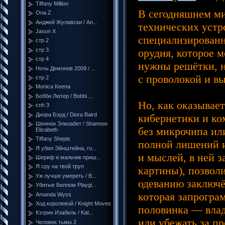
Tiffany Million
В сегодняшнем м
Ona Z
Анджей Жулавски / An...
технических устр
Jason X
специализированно
стр 2
орудия, которое м
стр 3
стр 4
нужны решётки, н
Ночь Демонов 2009 / ...
с проволокой и в
стр 2
Monica Keena
Бобби Лютер / Bobbi ...
Но, как оказывае
cnh 3
Диора Бэрд / Diora Baird
кибернетики и ко
Шеннон Элизабет / Shannon
без микрочипа ил
Elizabeth
Tiffany Shepis
полной лишений и
Я убил Эйнштейна, го...
и мыслей, в ней з
Шериф и мальчик приш...
Я сру на твой труп
картины), позвол
Уж лучше умереть / B...
одеванию заключё
Убитые Биллом Playgi...
которая запрограм
Amanda Wyss
Ход королевой / Knight Moves
половинка — влад
Кэтрин Изабель / Kat...
или убежать за п
Человек тьмы 2