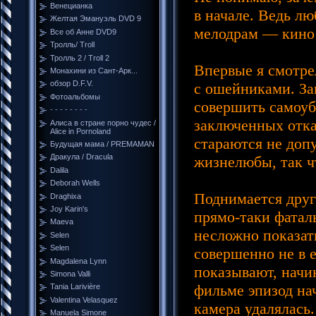
Венецианка
в начале. Ведь л
Желтая Эмануэль DVD 9
мелодрам — кино 
Все об Анне DVD9
Тролль/ Troll
Тролль 2 / Troll 2
Впервые я смотре
Монахини из Сант-Арк...
обзор D.F.V.
с ошейниками. За
Фотоальбомы
совершить самоуби
- - - - - - - -
заключенных отка
Алиса в стране порно чудес /
Alice in Pornoland
стараются не доп
Будущая мама / PREMAMAN
Дракула / Dracula
жизнелюбы, так ч
Dalila
Deborah Wells
Поднимается друг
Draghixa
Joy Karin's
прямо-таки фатал
Maeva
несложно показать
Selen
Selen
совершенно не в 
Magdalena Lynn
показывают, начи
Simona Valli
фильме эпизод нач
Tania Larivière
Valentina Velasquez
камера удалялась
Manuela Simone