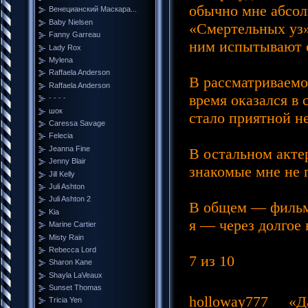
обычно мне абсолю
Венецианский Маскара...
Baby Nielsen
«Смертельных уз»
Fanny Garreau
ним испытывают с
Lady Rox
Mylena
Raffaela Anderson
В рассматриваемо
Raffaela Anderson
время оказался в 
- - - -
шок
стало приятной н
Caressa Savage
Felecia
Jeanna Fine
В остальном акте
Jenny Blair
знакомые мне не 
Jill Kelly
Juli Ashton
Juli Ashton 2
В общем — фильм 
Kia
я — через долгое 
Marine Cartier
Misty Rain
Rebecca Lord
7 из 10
Sharon Kane
Shayla LaVeaux
Sunset Thomas
holloway777
«Да, 
Tricia Yen