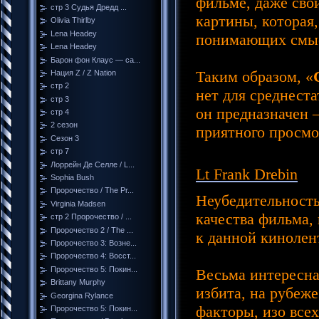
фильме, даже свои
стр 3 Судья Дредд ...
картины, которая,
Olivia Thirlby
Lena Headey
понимающих смыс
Lena Headey
Барон фон Клаус — са...
Таким образом, «
Нация Z / Z Nation
стр 2
нет для среднеста
стр 3
он предназначен 
стр 4
2 сезон
приятного просмот
Сезон 3
стр 7
Лоррейн Де Селле / L...
Lt Frank Drebin
Sophia Bush
Пророчество / The Pr...
Неубедительность
Virginia Madsen
качества фильма,
стр 2 Пророчество / ...
Пророчество 2 / The ...
к данной кинолен
Пророчество 3: Возне...
Пророчество 4: Восст...
Пророчество 5: Покин...
Весьма интересна
Brittany Murphy
избита, на рубеж
Georgina Rylance
факторы, изо всех
Пророчество 5: Покин...