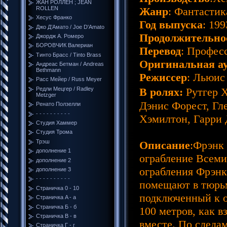
ЖАН РОЛЛЕН ; JEAN
ROLLEN
Жанр
: Фантастик
Хесус Франко
Год выпуска
: 199
Джо Д’Амато / Joe D'Amato
Продолжительно
Джордж A. Ромеро
БОРОВЧИК Валериан
Перевод
: Профес
Тинто Брасс / Tinto Brass
Оригинальная а
Андреас Бетман / Andreas
Bethmann
Режиссер
: Льюис
Расс Мейер / Russ Meyer
Редли Мецгер / Radley
В ролях:
Рутгер 
Metzger
Дэнис Форест, Гл
Ренато Ползелли
- - - - - - - - - -
Хэмилтон, Гарри
Студия Хаммер
Студия Трома
Трэш
Описание
:Фрэнк
дополнение 1
ограбление Всеми
дополнение 2
ограбления Фрэнк
дополнение 3
- - - - - - - - - -
помещают в тюрьм
Страничка 0 - 10
подключенный к ош
Страничка A - a
Страничка Б - б
100 метров, как 
Страничка В - в
вместе. По следа
Cтраничка Г - г