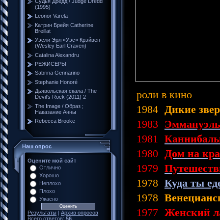
Судья Дредд / Judge Dredd
(1995)
Leonor Varela
Катрин Брейя Catherine
Breillat
Уэсли Эрл «Уэс» Крэйвен
(Wesley Earl Craven)
Catalina Alexandru
РЕЖИСЕРЫ
Sabrina Gennarino
Stephanie Honoré
Дьявольская скала / The
роли в кино
Devil's Rock (2011) 2
The Image / Образ ;
1984
Дикие зве
Наказание Анны
Rebecca Brooke
1983
Эммануэль
1981
Каннибал
Наш опрос
1980
Дом на кр
Оцените мой сайт
1979
Путешеств
Отлично
Хорошо
1978
Куда ты ед
Неплохо
Плохо
1978
Венецианс
Ужасно
1977
Женский л
Результаты
|
Архив опросов
Всего ответов:
56