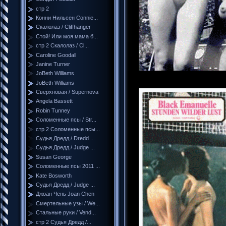
стр 2
Конни Нильсен Connie...
Скалолаз / Cliffhanger
Стой! Или моя мама б...
стр 2 Скалолаз / Cl...
Caroline Goodall
Janine Turner
JoBeth Williams
JoBeth Williams
Сверхновая / Supernova
Angela Bassett
Robin Tunney
Соломенные псы / Str...
стр 2 Соломенные псы...
Судья Дредд / Dredd ...
Судья Дредд / Judge ...
Susan George
Соломенные псы 2011 ...
Kate Bosworth
Судья Дредд / Judge ...
Джоан Чень Joan Chen
Смертельные узы / We...
Стальные руки / Vend...
стр 2 Судья Дредд /...