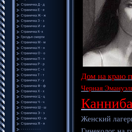
Страничка Д - д
Cтраничка Е - е
Cтраничка Ж - ж
Страничка З - з
Страничка И - и
Страничка К- к
Гроздья смерти
Страничка М - м
Страничка Н - н
Страничка О - о
Страничка П - п
Страничка Р - р
Страничка С - с
Дом на краю па
Страничка Т - т
Страничка У - у
Страничка Ф - ф
Черная Эмануэль:
Страничка Х - х
Страничка Ц - ц
Каннибал
Страничка Ч - ч
Страничка Ш - ш
Страничка Э - э
Женский лагерь 
Страничка Ю - ю
Страничка Я - я
Гинеколог на го
- - - - - - - - - -