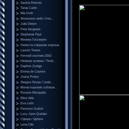
Saskia Reeves
Tania Carlin
Mia Goth
Железное небо / Iron...
Julia Dietze
Peta Sergeant
Stephanie Paul
Моника Госсманн
Невеста слишком хороша
Lauren Tewes
Ночной охотник 2002
Нежные кузины / Tend...
Daphne Zuniga
Emma de Caunes
Joana Preiss
Линдси Лохан / Linds...
Монастырские соблазн...
Roxane Mesquida
Elisa Vela
Eva León
Florence Guérin
Lucy-Jane Quinlan
Сфера / Sphere
Lena Olin