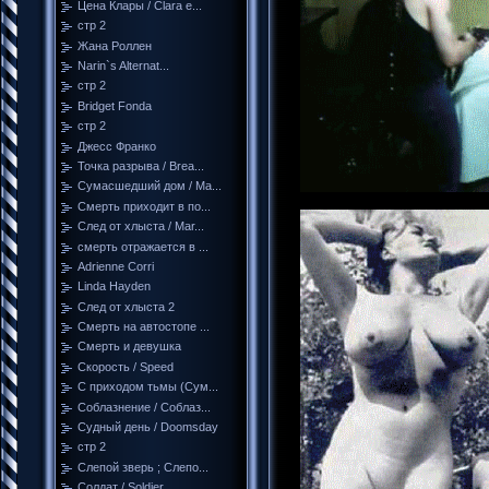
Цена Клары / Clara e...
стр 2
Жана Роллен
Narin`s Alternat...
стр 2
Bridget Fonda
стр 2
Джесс Франко
Точка разрыва / Brea...
Сумасшедший дом / Ma...
Смерть приходит в по...
След от хлыста / Mar...
смерть отражается в ...
Adrienne Corri
Linda Hayden
След от хлыста 2
Смерть на автостопе ...
Смерть и девушка
Скорость / Speed
С приходом тьмы (Сум...
Соблазнение / Соблаз...
Судный день / Doomsday
стр 2
Слепой зверь ; Слепо...
Солдат / Soldier