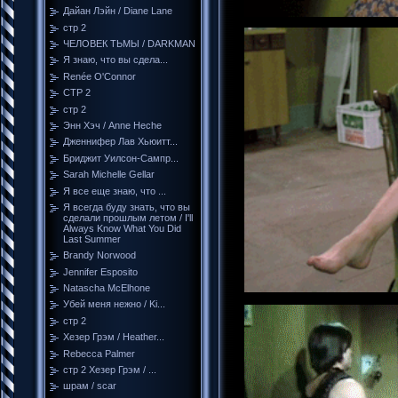
Дайан Лэйн / Diane Lane
стр 2
ЧЕЛОВЕК ТЬМЫ / DARKMAN
Я знаю, что вы сдела...
Renée O'Connor
СТР 2
стр 2
Энн Хэч / Anne Heche
Дженнифер Лав Хьюитт...
Бриджит Уилсон-Сампр...
Sarah Michelle Gellar
Я все еще знаю, что ...
Я всегда буду знать, что вы
сделали прошлым летом / I'll
Always Know What You Did
Last Summer
Brandy Norwood
Jennifer Esposito
Natascha McElhone
Убей меня нежно / Ki...
стр 2
Хезер Грэм / Heather...
Rebecca Palmer
стр 2 Хезер Грэм / ...
шрам / scar