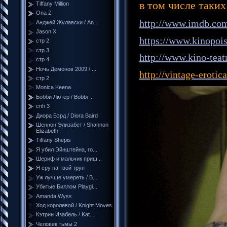
в том числе таких
Tiffany Million
Ona Z
http://www.imdb.co
Анджей Жулавски / An...
Jason X
https://www.kinopoi
стр 2
стр 3
http://www.kino-teat
стр 4
Ночь Демонов 2009 / ...
http://vintage-eroti
стр 2
Monica Keena
Бобби Лютер / Bobbi ...
cnh 3
Диора Бэрд / Diora Baird
Шеннон Элизабет / Shannon
Elizabeth
Tiffany Shepis
Я убил Эйнштейна, го...
Шериф и мальчик приш...
Я сру на твой труп
Уж лучше умереть / B...
Убитые Биллом Playgi...
Amanda Wyss
Ход королевой / Knight Moves
Кэтрин Изабель / Kat...
Человек тьмы 2