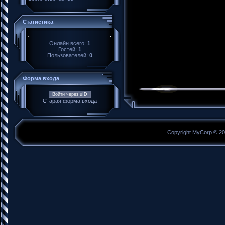
Статистика
Онлайн всего:
1
Гостей:
1
Пользователей:
0
Форма входа
Войти через uID
Старая форма входа
Copyright MyCorp © 2