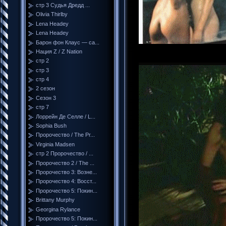
стр 3 Судья Дредд ...
Olivia Thirlby
Lena Headey
Lena Headey
Барон фон Клаус — са...
Нация Z / Z Nation
стр 2
стр 3
стр 4
2 сезон
Сезон 3
стр 7
Лоррейн Де Селле / L...
Sophia Bush
Пророчество / The Pr...
Virginia Madsen
стр 2 Пророчество / ...
Пророчество 2 / The ...
Пророчество 3: Возне...
Пророчество 4: Восст...
Пророчество 5: Покин...
Brittany Murphy
Georgina Rylance
Пророчество 5: Покин...