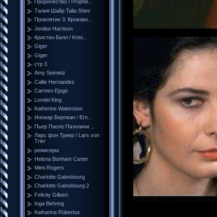
Пророчество / Prophe...
Талия Шайр Talia Shire
Проклятие 3: Кроваво...
Jenilee Harrison
Кристен Белл / Krist...
Giger
Giger
стр 3
Amy Seimetz
Callie Hernandez
Carmen Ejogo
Lorelei King
Katherine Waterston
Ингмар Бергман / Ern...
Пьер Паоло Пазолини ...
Ларс фон Триер / Lars von
Trier
режисеры
Helena Bonham Carter
Mimi Rogers
Charlotte Gainsbourg
Charlotte Gainsbourg 2
Felicity Gilbert
Inga Behring
Katharina Rübertus