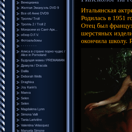
Венецианка
Желтая Эмануэль DVD 9
Итальянская актр
Все об Анне DVD9
Родилась в 1951 
Тролль/ Troll
Отец был француз
Тролль 2 / Troll 2
Монахини из Сант-Арк...
шерстяных издели
обзор D.F.V.
окончила школу. Р
Фотоальбомы
- - - - - - - -
Алиса в стране порно чудес /
Alice in Pornoland
Будущая мама / PREMAMAN
Дракула / Dracula
Dalila
Deborah Wells
Draghixa
Joy Karin's
Maeva
Selen
Selen
Magdalena Lynn
Simona Valli
Tania Larivière
Valentina Velasquez
Manuela Simone