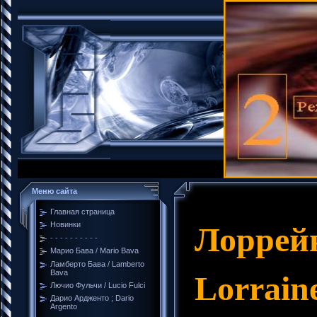
Меню сайта
Главная страница
Новинки
Лоррей
- - - - - - - - - -
Марио Бава / Mario Bava
Ламберто Бава / Lamberto
Bava
Lorraine
Лючио Фульчи / Lucio Fulci
Дарио Ардженто ; Dario
Argento