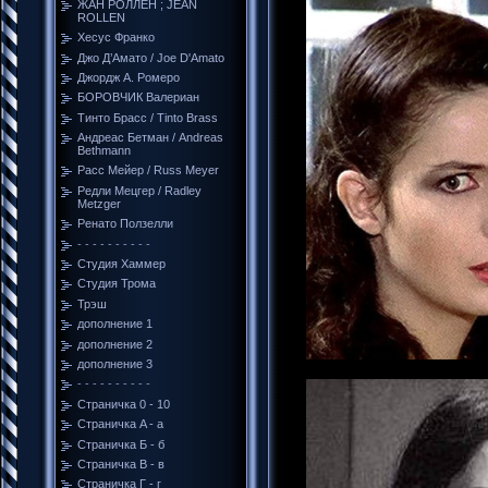
ЖАН РОЛЛЕН ; JEAN
ROLLEN
Хесус Франко
Джо Д’Амато / Joe D'Amato
Джордж A. Ромеро
БОРОВЧИК Валериан
Тинто Брасс / Tinto Brass
Андреас Бетман / Andreas
Bethmann
Расс Мейер / Russ Meyer
Редли Мецгер / Radley
Metzger
Ренато Ползелли
- - - - - - - - - -
Студия Хаммер
Студия Трома
Трэш
дополнение 1
дополнение 2
дополнение 3
- - - - - - - - - -
Страничка 0 - 10
Страничка A - a
Страничка Б - б
Страничка В - в
Cтраничка Г - г