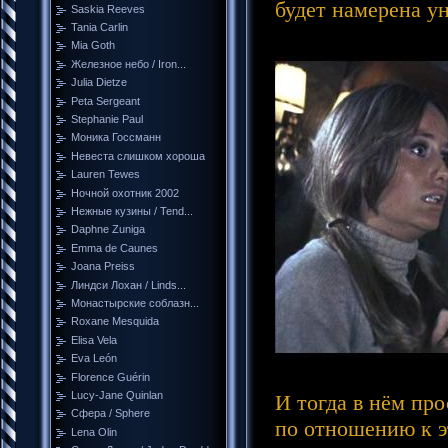
будет намерена у
Saskia Reeves
Tania Carlin
Mia Goth
Железное небо / Iron...
Julia Dietze
Peta Sergeant
Stephanie Paul
Моника Госсманн
Невеста слишком хороша
Lauren Tewes
Ночной охотник 2002
Нежные кузины / Tend...
Daphne Zuniga
Emma de Caunes
Joana Preiss
Линдси Лохан / Linds...
Монастырские соблазн...
Roxane Mesquida
Elisa Vela
Eva León
Florence Guérin
Lucy-Jane Quinlan
И тогда в нём про
Сфера / Sphere
по отношению к э
Lena Olin