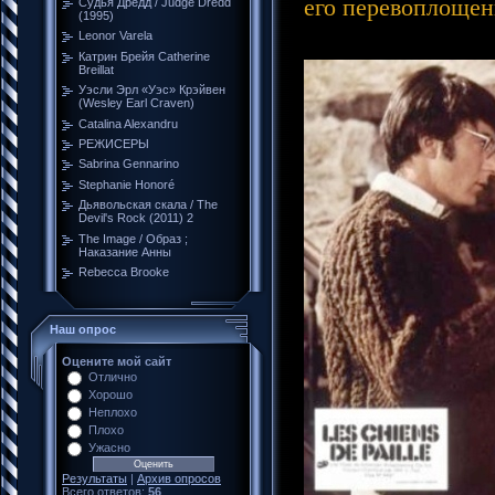
его перевоплоще
Судья Дредд / Judge Dredd
(1995)
Leonor Varela
Катрин Брейя Catherine
Breillat
Уэсли Эрл «Уэс» Крэйвен
(Wesley Earl Craven)
Catalina Alexandru
РЕЖИСЕРЫ
Sabrina Gennarino
Stephanie Honoré
Дьявольская скала / The
Devil's Rock (2011) 2
The Image / Образ ;
Наказание Анны
Rebecca Brooke
Наш опрос
Оцените мой сайт
Отлично
Хорошо
Неплохо
Плохо
Ужасно
Результаты
|
Архив опросов
Всего ответов:
56