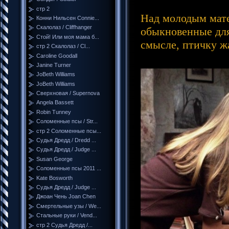
стр 2
Над молодым мате
Конни Нильсен Connie...
Скалолаз / Cliffhanger
обыкновенные для
Стой! Или моя мама б...
смысле, птичку ж
стр 2 Скалолаз / Cl...
Caroline Goodall
Janine Turner
JoBeth Williams
JoBeth Williams
Сверхновая / Supernova
Angela Bassett
Robin Tunney
Соломенные псы / Str...
стр 2 Соломенные псы...
Судья Дредд / Dredd ...
Судья Дредд / Judge ...
Susan George
Соломенные псы 2011 ...
Kate Bosworth
Судья Дредд / Judge ...
Джоан Чень Joan Chen
Смертельные узы / We...
Стальные руки / Vend...
стр 2 Судья Дредд /...