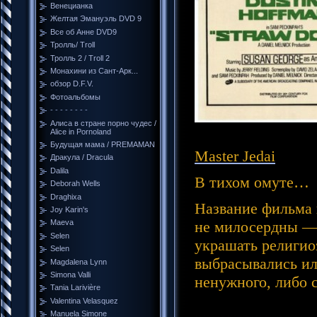
Венецианка
Желтая Эмануэль DVD 9
Все об Анне DVD9
Тролль/ Troll
Тролль 2 / Troll 2
Монахини из Сант-Арк...
обзор D.F.V.
Фотоальбомы
- - - - - - - -
Алиса в стране порно чудес /
Alice in Pornoland
Будущая мама / PREMAMAN
Master Jedai
Дракула / Dracula
Dalila
В тихом омуте…
Deborah Wells
Draghixa
Название фильма 
Joy Karin's
не милосердны — 
Maeva
Selen
украшать религио
Selen
выбрасывались ил
Magdalena Lynn
Simona Valli
ненужного, либо 
Tania Larivière
Valentina Velasquez
Manuela Simone