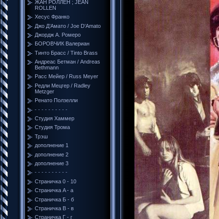
ЖАН РОЛЛЕН ; JEAN
ROLLEN
Хесус Франко
Джо Д’Амато / Joe D'Amato
Джордж A. Ромеро
БОРОВЧИК Валериан
Тинто Брасс / Tinto Brass
Андреас Бетман / Andreas
Bethmann
Расс Мейер / Russ Meyer
Редли Мецгер / Radley
Metzger
Ренато Ползелли
- - - - - - - - - -
Студия Хаммер
Студия Трома
Трэш
дополнение 1
дополнение 2
дополнение 3
- - - - - - - - - -
Страничка 0 - 10
Страничка A - a
Страничка Б - б
Страничка В - в
Cтраничка Г - г