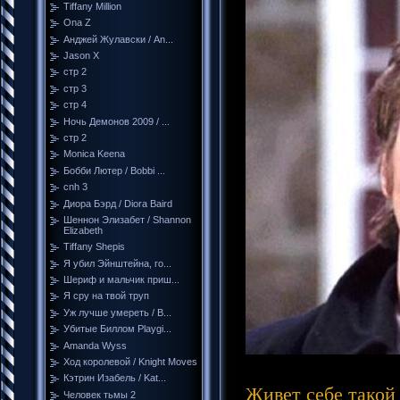
Tiffany Million
Ona Z
Анджей Жулавски / An...
Jason X
стр 2
стр 3
стр 4
Ночь Демонов 2009 / ...
стр 2
Monica Keena
Бобби Лютер / Bobbi ...
cnh 3
Диора Бэрд / Diora Baird
Шеннон Элизабет / Shannon
Elizabeth
Tiffany Shepis
Я убил Эйнштейна, го...
Шериф и мальчик приш...
Я сру на твой труп
Уж лучше умереть / B...
Убитые Биллом Playgi...
Amanda Wyss
Ход королевой / Knight Moves
Кэтрин Изабель / Kat...
Живет себе такой
Человек тьмы 2