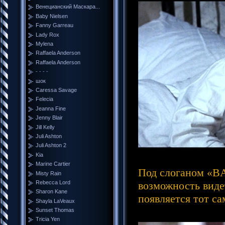
Венецианский Маскара...
Baby Nielsen
Fanny Garreau
Lady Rox
Mylena
Raffaela Anderson
Raffaela Anderson
- - - -
шок
Caressa Savage
Felecia
Jeanna Fine
Jenny Blair
Jill Kelly
Juli Ashton
Juli Ashton 2
Kia
Marine Cartier
Под слоганом «BA
Misty Rain
Rebecca Lord
возможность виде
Sharon Kane
появляется тот с
Shayla LaVeaux
Sunset Thomas
Tricia Yen