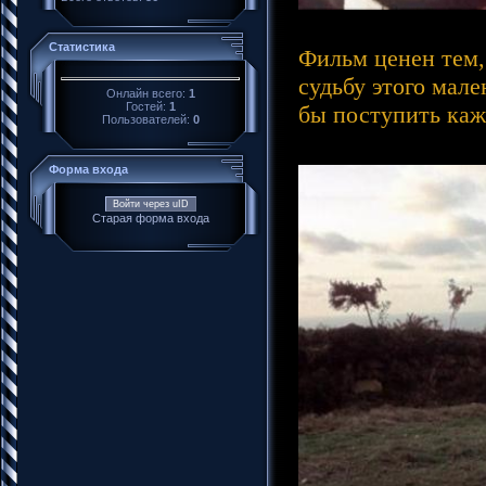
Статистика
Фильм ценен тем,
судьбу этого мале
Онлайн всего:
1
Гостей:
1
бы поступить каж
Пользователей:
0
Форма входа
Войти через uID
Старая форма входа