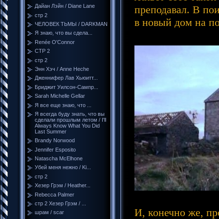
Дайан Лэйн / Diane Lane
преподавал. В по
стр 2
в новый дом на по
ЧЕЛОВЕК ТЬМЫ / DARKMAN
Я знаю, что вы сдела...
Renée O'Connor
СТР 2
стр 2
Энн Хэч / Anne Heche
Дженнифер Лав Хьюитт...
Бриджит Уилсон-Сампр...
Sarah Michelle Gellar
Я все еще знаю, что ...
Я всегда буду знать, что вы
сделали прошлым летом / I'll
Always Know What You Did
Last Summer
Brandy Norwood
Jennifer Esposito
Natascha McElhone
Убей меня нежно / Ki...
стр 2
Хезер Грэм / Heather...
Rebecca Palmer
стр 2 Хезер Грэм / ...
И, конечно же, п
шрам / scar