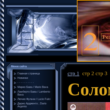
Меню сайта
стр 1
стр 2 стр 3
Главная страница
Новинки
Соло
- - - - - - - - - -
Марио Бава / Mario Bava
Ламберто Бава / Lamberto
Bava
Лючио Фульчи / Lucio Fulci
Дарио Ардженто ; Dario
Argento