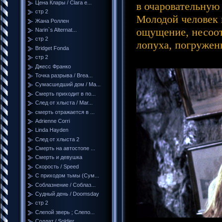
Цена Клары / Clara e...
в очаровательную
стр 2
Молодой человек 
Жана Роллен
ощущение, несоотв
Narin`s Alternat...
стр 2
лопуха, погружен
Bridget Fonda
стр 2
Джесс Франко
Точка разрыва / Brea...
Сумасшедший дом / Ma...
Смерть приходит в по...
След от хлыста / Mar...
смерть отражается в ...
Adrienne Corri
Linda Hayden
След от хлыста 2
Смерть на автостопе ...
Смерть и девушка
Скорость / Speed
С приходом тьмы (Сум...
Соблазнение / Соблаз...
Судный день / Doomsday
стр 2
Слепой зверь ; Слепо...
Солдат / Soldier