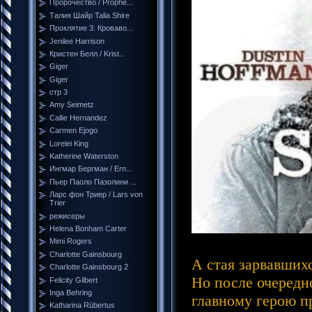
Пророчество / Prophe...
Талия Шайр Talia Shire
Проклятие 3: Кроваво...
Jenilee Harrison
Кристен Белл / Krist...
Giger
Giger
стр 3
Amy Seimetz
Callie Hernandez
Carmen Ejogo
Lorelei King
Katherine Waterston
Ингмар Бергман / Ern...
Пьер Паоло Пазолини ...
Ларс фон Триер / Lars von
Trier
режисеры
Helena Bonham Carter
Mimi Rogers
Charlotte Gainsbourg
А стая зарвавшихс
Charlotte Gainsbourg 2
Но после очередн
Felicity Gilbert
Inga Behring
главному герою пр
Katharina Rübertus