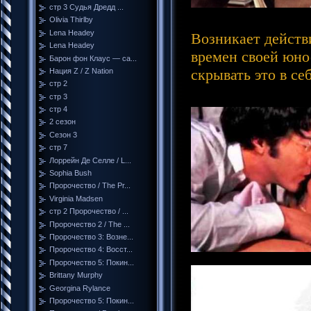
стр 3 Судья Дредд ...
Olivia Thirlby
Lena Headey
Возникает действ
Lena Headey
времен своей юнос
Барон фон Клаус — са...
скрывать это в се
Нация Z / Z Nation
стр 2
стр 3
стр 4
2 сезон
Сезон 3
стр 7
Лоррейн Де Селле / L...
Sophia Bush
Пророчество / The Pr...
Virginia Madsen
стр 2 Пророчество / ...
Пророчество 2 / The ...
Пророчество 3: Возне...
Пророчество 4: Восст...
Пророчество 5: Покин...
Brittany Murphy
Georgina Rylance
Пророчество 5: Покин...